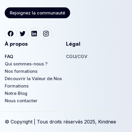
Rejoignez la communauté
Rejoignez la communauté
À propos
Légal
FAQ
CGU/CGV
FAQ
Qui sommes-nous ?
CGU/CGV
Qui sommes-nous ?
Nos formations
Nos formations
Découvrir la Valeur de Nos
Formations
Découvrir la Valeur de Nos
Notre Blog
Formations
Notre Blog
Nous contacter
Nous contacter
© Copyright | Tous droits réservés 2025, Kindnee