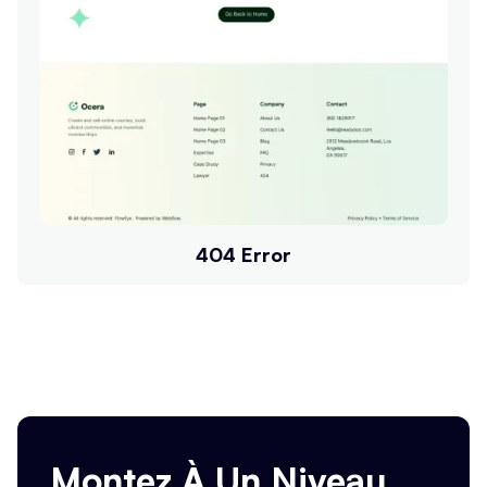
404 Error
Buy Tempate
Buy Tempate
Montez À Un Niveau