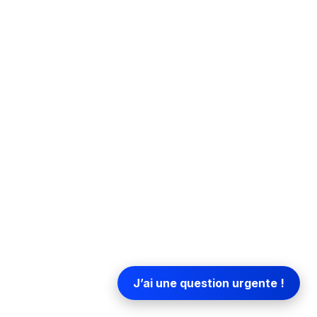
Tarif moyen :
1 200 à 2 500 €
Taux de satisfaction :
90 %
Conclusion – Choisir la bonne
formation promotion
immobilière en 2025
J’ai une question urgente !
Formation-Promoteur-Immobilier.com
:
l’apprentissage collaboratif, pensé pour les