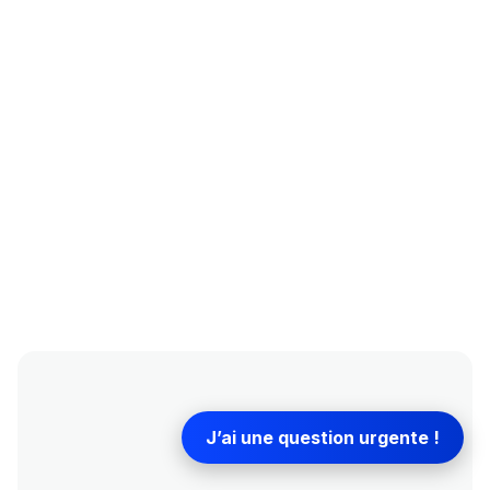
de projets et professionnels à réussir leurs opérations
grâce à une approche concrète et opérationnelle.
Plus
Richard Emouk Expert promotion
de
immobilière "0651866847" Parlons de votre
projet
More
Richard Emouk Expert promotion
By
immobilière "0651866847" Parlons de
votre projet
J’ai une question urgente !