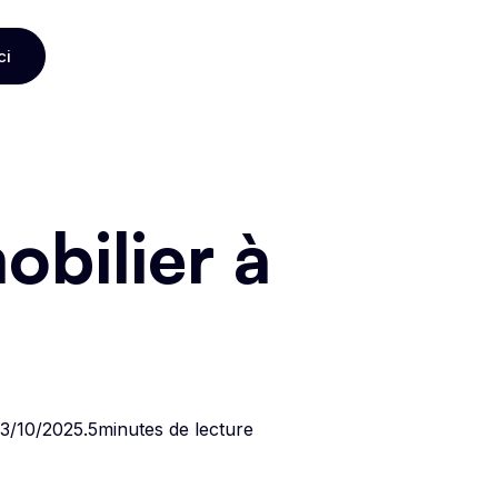
ci
ci
bilier à
3/10/2025
.
5
minutes de lecture