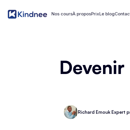
Nos cours
À propos
Prix
Le blog
Contac
Nos cours
À propos
Prix
Le blog
Contac
Devenir
Richard Emouk Expert p