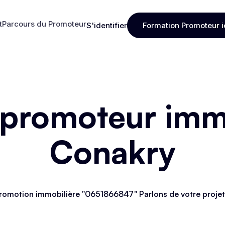
t
Parcours du Promoteur
S'identifier
Formation Promoteur i
t
Parcours du Promoteur
S'identifier
Formation Promoteur i
 promoteur immo
Conakry
romotion immobilière "0651866847" Parlons de votre projet