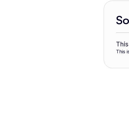
S
This
This i