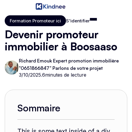
Formation Promoteur ici
S'identifier
Formation Promoteur ici
S'identifier
Devenir promoteur
immobilier à Boosaaso
Richard Emouk Expert promotion immobilière
"0651866847" Parlons de votre projet
3/10/2025
.
6
minutes de lecture
Sommaire
This is some text inside of a div