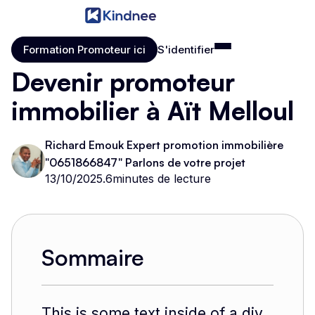
Formation Promoteur ici
S'identifier
Formation Promoteur ici
S'identifier
Devenir promoteur
immobilier à Aït Melloul
Richard Emouk Expert promotion immobilière
"0651866847" Parlons de votre projet
13/10/2025
.
6
minutes de lecture
Sommaire
This is some text inside of a div