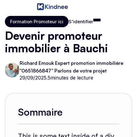
Formation Promoteur ici
S'identifier
Formation Promoteur ici
S'identifier
Devenir promoteur
immobilier à Bauchi
Richard Emouk Expert promotion immobilière
"0651866847" Parlons de votre projet
29/09/2025
.
5
minutes de lecture
Sommaire
This is some text inside of a div