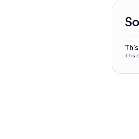
S
This
This i