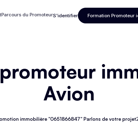
t
Parcours du Promoteur
S'identifier
Formation Promoteur i
t
Parcours du Promoteur
S'identifier
Formation Promoteur i
 promoteur immo
Avion
omotion immobilière "0651866847" Parlons de votre projet