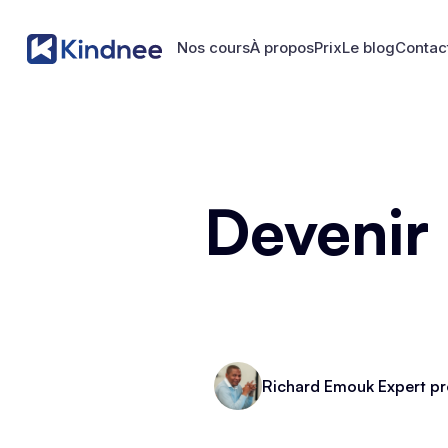
Nos cours
À propos
Prix
Le blog
Contac
Nos cours
À propos
Prix
Le blog
Contac
Devenir
Richard Emouk Expert pr