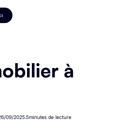
ci
ci
bilier à
26/09/2025
.
5
minutes de lecture