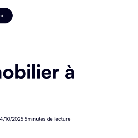
ci
ci
bilier à
4/10/2025
.
5
minutes de lecture