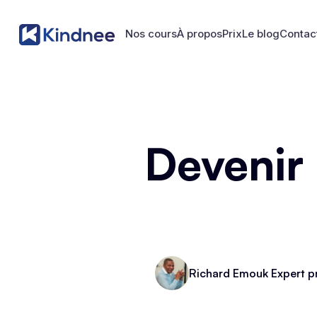
Nos cours
À propos
Prix
Le blog
Contac
Nos cours
À propos
Prix
Le blog
Contac
Devenir
Richard Emouk Expert p