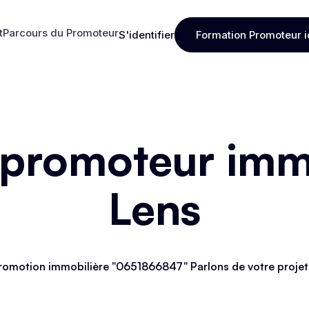
t
Parcours du Promoteur
S'identifier
Formation Promoteur i
t
Parcours du Promoteur
S'identifier
Formation Promoteur i
 promoteur immo
Lens
romotion immobilière "0651866847" Parlons de votre projet