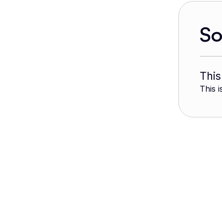
S
This
This i