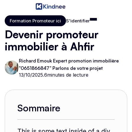
Formation Promoteur ici
S'identifier
Formation Promoteur ici
S'identifier
Devenir promoteur
immobilier à Ahfir
Richard Emouk Expert promotion immobilière
"0651866847" Parlons de votre projet
13/10/2025
.
6
minutes de lecture
Sommaire
This is some text inside of a div