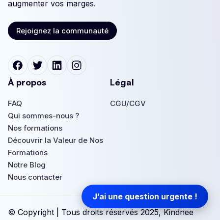
augmenter vos marges.
Rejoignez la communauté
Rejoignez la communauté
À propos
Légal
FAQ
CGU/CGV
FAQ
Qui sommes-nous ?
CGU/CGV
Qui sommes-nous ?
Nos formations
Nos formations
Découvrir la Valeur de Nos
Formations
Découvrir la Valeur de Nos
Notre Blog
Formations
Notre Blog
Nous contacter
Nous contacter
J’ai une question urgente !
© Copyright | Tous droits réservés 2025, Kindnee