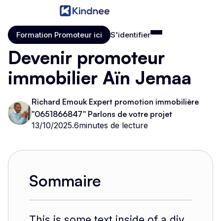
Formation Promoteur ici
S'identifier
Formation Promoteur ici
S'identifier
Devenir promoteur
immobilier Aïn Jemaa
Richard Emouk Expert promotion immobilière
"0651866847" Parlons de votre projet
13/10/2025
.
6
minutes de lecture
Sommaire
This is some text inside of a div