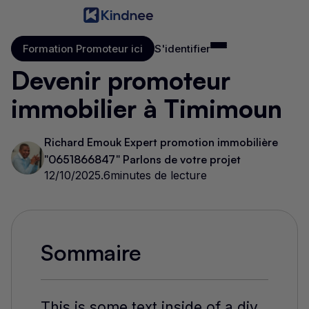
Formation Promoteur ici
S'identifier
Formation Promoteur ici
S'identifier
Devenir promoteur
immobilier à Timimoun
Richard Emouk Expert promotion immobilière
"0651866847" Parlons de votre projet
12/10/2025
.
6
minutes de lecture
Sommaire
This is some text inside of a div