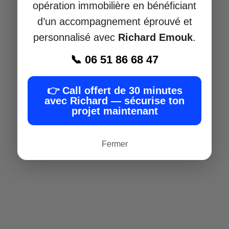
immobilière depuis 15 ans et fondateur de
opération immobilière en bénéficiant
Kindnee
, la plateforme francophone
d’un accompagnement éprouvé et
d’éducation immobilière pour les
personnalisé avec
Richard Emouk
.
professionnels.
📞 06 51 86 68 47
Nous vous accompagnons dans le montage
et la sécurisation de votre projet de
👉 Call offert de 30 minutes
promotion, en vous transmettant nos
avec Richard — sécurise ton
méthodes concrètes
, éprouvées sur le
projet maintenant
terrain par des promoteurs expérimentés.
📞
06 51 86 68 47
Fermer
👉 je veux sécuriser mon projet avec
Richard dès maintenant —
call de 30
minutes offert