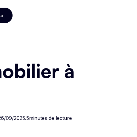
ci
ci
bilier à
26/09/2025
.
5
minutes de lecture