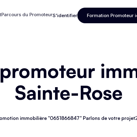
t
Parcours du Promoteur
S'identifier
Formation Promoteur i
t
Parcours du Promoteur
S'identifier
Formation Promoteur i
 promoteur immo
Sainte-Rose
omotion immobilière "0651866847" Parlons de votre projet