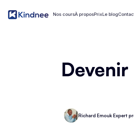
Nos cours
À propos
Prix
Le blog
Contac
Nos cours
À propos
Prix
Le blog
Contac
Devenir
Richard Emouk Expert pr