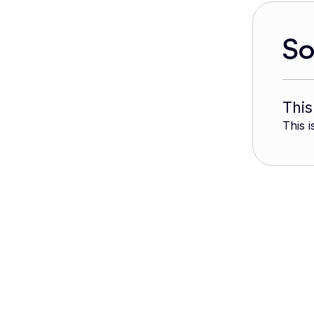
S
This
This i