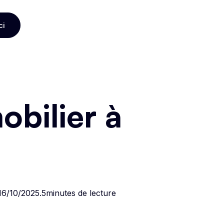
ci
ci
bilier à
16/10/2025
.
5
minutes de lecture