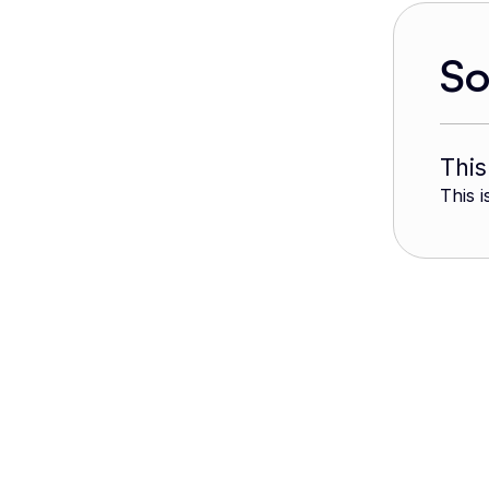
S
This
This i