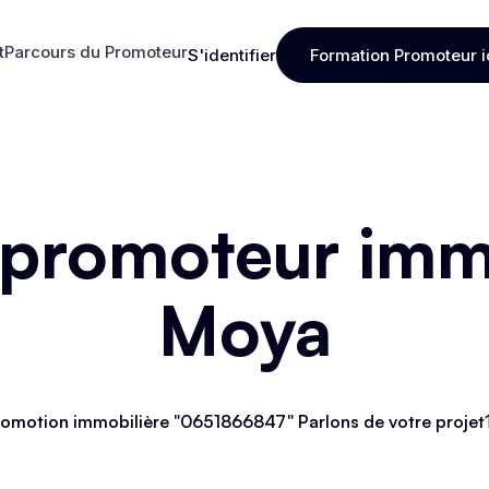
t
Parcours du Promoteur
S'identifier
Formation Promoteur i
t
Parcours du Promoteur
S'identifier
Formation Promoteur i
 promoteur immo
Moya
omotion immobilière "0651866847" Parlons de votre projet