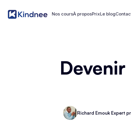
Nos cours
À propos
Prix
Le blog
Contac
Nos cours
À propos
Prix
Le blog
Contac
Devenir
Richard Emouk Expert pr