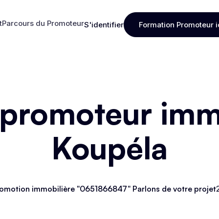
t
Parcours du Promoteur
S'identifier
Formation Promoteur i
t
Parcours du Promoteur
S'identifier
Formation Promoteur i
 promoteur immo
Koupéla
omotion immobilière "0651866847" Parlons de votre projet