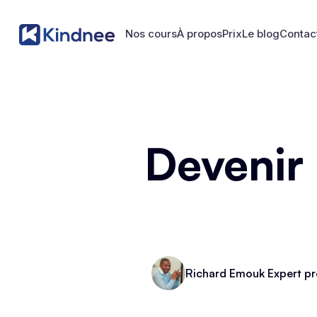
Nos cours
À propos
Prix
Le blog
Contac
Nos cours
À propos
Prix
Le blog
Contac
Devenir
Richard Emouk Expert pr