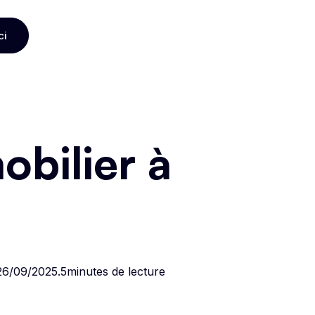
ci
ci
bilier à
26/09/2025
.
5
minutes de lecture