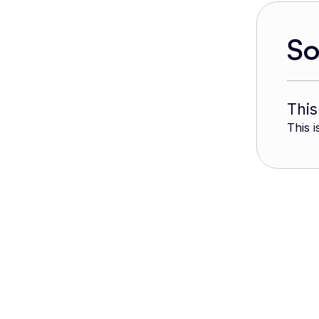
S
This
This i