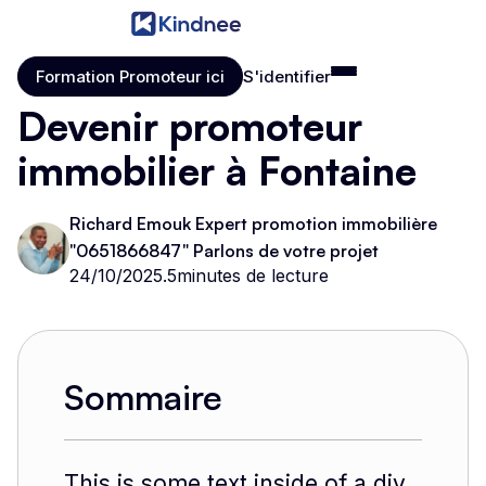
Formation Promoteur ici
S'identifier
Formation Promoteur ici
S'identifier
Devenir promoteur
immobilier à Fontaine
Richard Emouk Expert promotion immobilière
"0651866847" Parlons de votre projet
24/10/2025
.
5
minutes de lecture
Sommaire
This is some text inside of a div