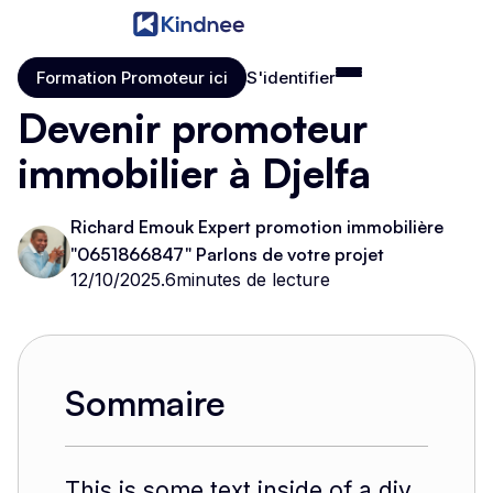
Formation Promoteur ici
S'identifier
Formation Promoteur ici
S'identifier
Devenir promoteur
immobilier à Djelfa
Richard Emouk Expert promotion immobilière
"0651866847" Parlons de votre projet
12/10/2025
.
6
minutes de lecture
Sommaire
This is some text inside of a div