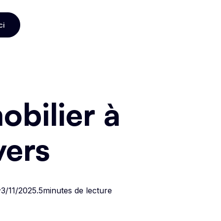
ci
ci
bilier à
vers
t
3/11/2025
.
5
minutes de lecture