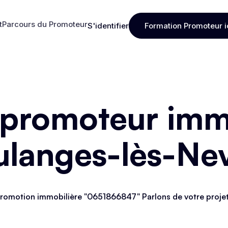
t
Parcours du Promoteur
S'identifier
Formation Promoteur i
t
Parcours du Promoteur
S'identifier
Formation Promoteur i
 promoteur immo
langes-lès-Ne
romotion immobilière "0651866847" Parlons de votre proje