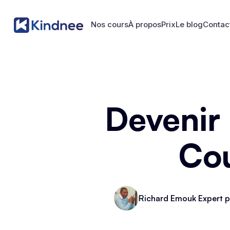
Nos cours
À propos
Prix
Le blog
Contac
Nos cours
À propos
Prix
Le blog
Contac
Devenir
Cou
Richard Emouk Expert p