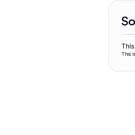
S
This
This i