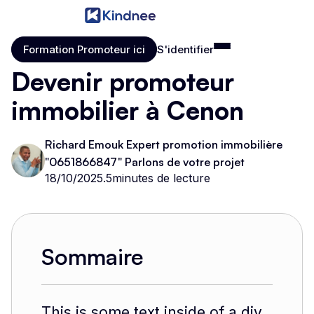
Formation Promoteur ici
S'identifier
Formation Promoteur ici
S'identifier
Devenir promoteur
immobilier à Cenon
Richard Emouk Expert promotion immobilière
"0651866847" Parlons de votre projet
18/10/2025
.
5
minutes de lecture
Sommaire
This is some text inside of a div