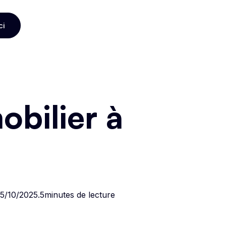
ci
ci
bilier à
5/10/2025
.
5
minutes de lecture