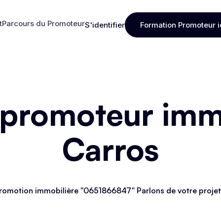
t
Parcours du Promoteur
S'identifier
Formation Promoteur i
t
Parcours du Promoteur
S'identifier
Formation Promoteur i
 promoteur immo
Carros
romotion immobilière "0651866847" Parlons de votre projet