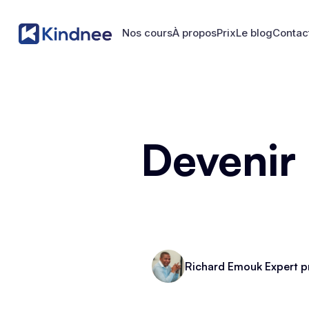
Nos cours
À propos
Prix
Le blog
Contac
Nos cours
À propos
Prix
Le blog
Contac
Devenir
Richard Emouk Expert p