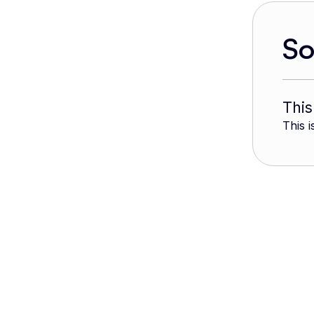
S
This
This i