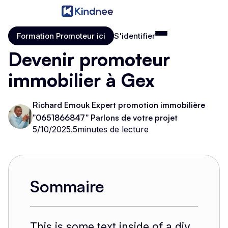
Formation Promoteur ici
S'identifier
Formation Promoteur ici
S'identifier
Devenir promoteur
immobilier à Gex
Richard Emouk Expert promotion immobilière
"0651866847" Parlons de votre projet
5/10/2025
.
5
minutes de lecture
Sommaire
This is some text inside of a div