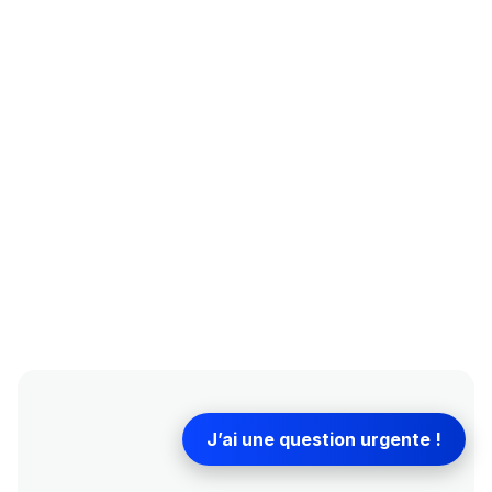
de projets et professionnels à réussir leurs opérations
grâce à une approche concrète et opérationnelle.
Plus
Richard Emouk Expert promotion
de
immobilière "0651866847" Parlons de votre
projet
More
Richard Emouk Expert promotion
By
immobilière "0651866847" Parlons de
votre projet
J’ai une question urgente !