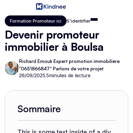
Formation Promoteur ici
S'identifier
Formation Promoteur ici
S'identifier
Devenir promoteur
immobilier à Boulsa
Richard Emouk Expert promotion immobilière
"0651866847" Parlons de votre projet
26/09/2025
.
5
minutes de lecture
Sommaire
This is some text inside of a div