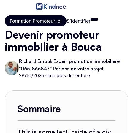
Formation Promoteur ici
S'identifier
Formation Promoteur ici
S'identifier
Devenir promoteur
immobilier à Bouca
Richard Emouk Expert promotion immobilière
"0651866847" Parlons de votre projet
28/10/2025
.
6
minutes de lecture
Sommaire
This is some text inside of a div