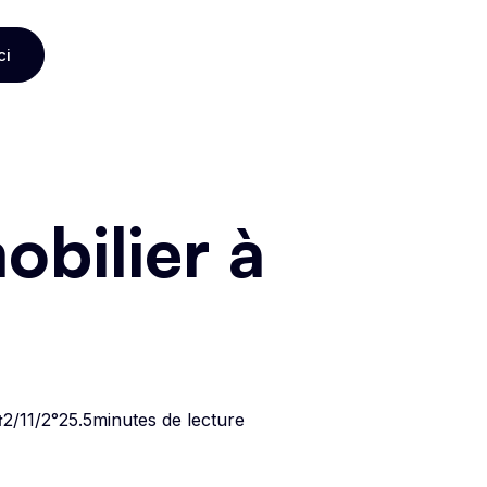
ci
ci
bilier à
t
2/11/2°25
.
5
minutes de lecture