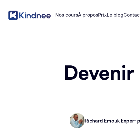
Nos cours
À propos
Prix
Le blog
Contac
Nos cours
À propos
Prix
Le blog
Contac
Devenir
Richard Emouk Expert p