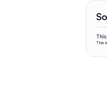
S
This
This i