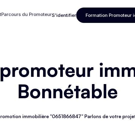
t
Parcours du Promoteur
S'identifier
Formation Promoteur i
t
Parcours du Promoteur
S'identifier
Formation Promoteur i
 promoteur immo
Bonnétable
romotion immobilière "0651866847" Parlons de votre proje