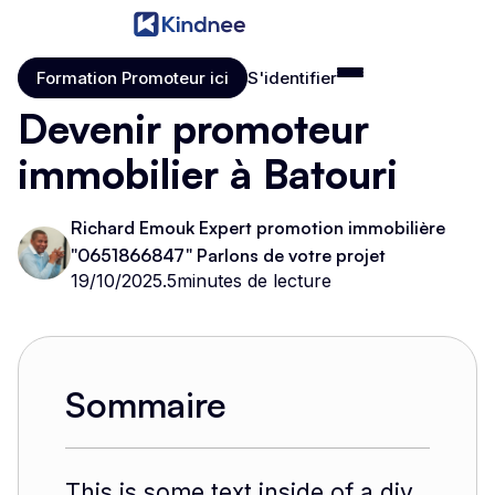
Formation Promoteur ici
S'identifier
Formation Promoteur ici
S'identifier
Devenir promoteur
immobilier à Batouri
Richard Emouk Expert promotion immobilière
"0651866847" Parlons de votre projet
19/10/2025
.
5
minutes de lecture
Sommaire
This is some text inside of a div