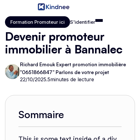
Formation Promoteur ici
S'identifier
Formation Promoteur ici
S'identifier
Devenir promoteur
immobilier à Bannalec
Richard Emouk Expert promotion immobilière
"0651866847" Parlons de votre projet
22/10/2025
.
5
minutes de lecture
Sommaire
This is some text inside of a div