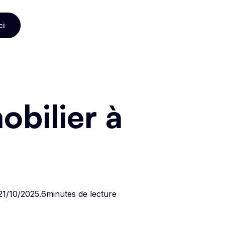
ci
ci
bilier à
21/10/2025
.
6
minutes de lecture