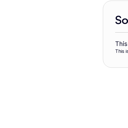
S
This
This i