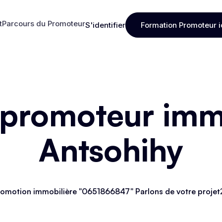
t
Parcours du Promoteur
S'identifier
Formation Promoteur i
t
Parcours du Promoteur
S'identifier
Formation Promoteur i
 promoteur immo
Antsohihy
omotion immobilière "0651866847" Parlons de votre projet