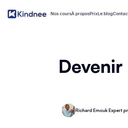
Nos cours
À propos
Prix
Le blog
Contac
Nos cours
À propos
Prix
Le blog
Contac
Devenir
Richard Emouk Expert pr