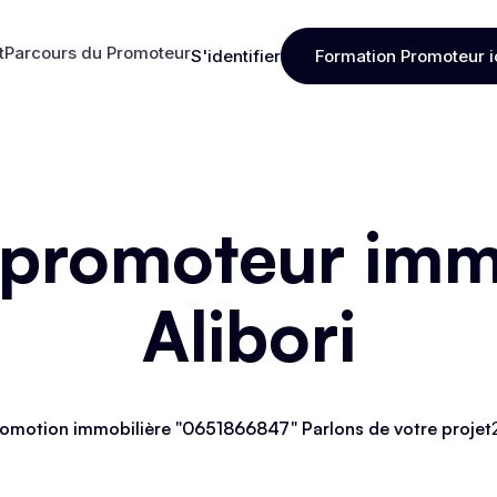
t
Parcours du Promoteur
S'identifier
Formation Promoteur i
t
Parcours du Promoteur
S'identifier
Formation Promoteur i
 promoteur immo
Alibori
omotion immobilière "0651866847" Parlons de votre projet