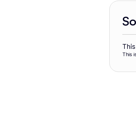
S
This
This i