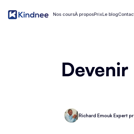
Nos cours
À propos
Prix
Le blog
Contac
Nos cours
À propos
Prix
Le blog
Contac
Devenir
Richard Emouk Expert pr