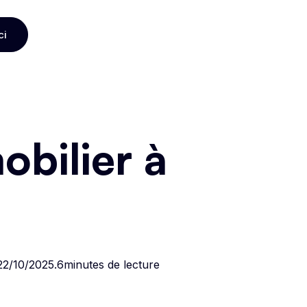
ci
ci
bilier à
22/10/2025
.
6
minutes de lecture