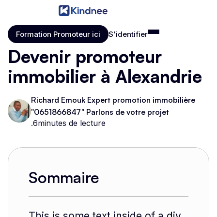
Formation Promoteur ici
S'identifier
Formation Promoteur ici
S'identifier
Devenir promoteur
immobilier à Alexandrie
Richard Emouk Expert promotion immobilière
"0651866847" Parlons de votre projet
.
6
minutes de lecture
Sommaire
This is some text inside of a div