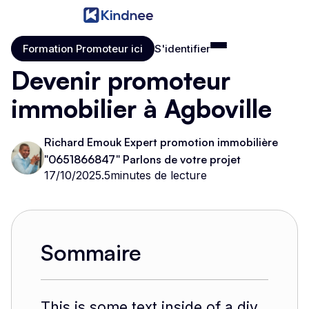
Formation Promoteur ici
S'identifier
Formation Promoteur ici
S'identifier
Devenir promoteur
immobilier à Agboville
Richard Emouk Expert promotion immobilière
"0651866847" Parlons de votre projet
17/10/2025
.
5
minutes de lecture
Sommaire
This is some text inside of a div