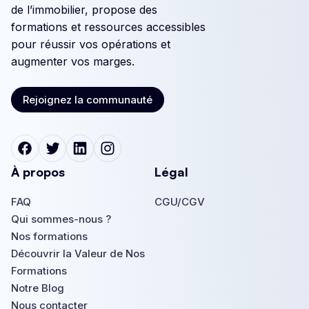
de l’immobilier, propose des
formations et ressources accessibles
pour réussir vos opérations et
augmenter vos marges.
Rejoignez la communauté
Rejoignez la communauté
À propos
Légal
FAQ
CGU/CGV
FAQ
Qui sommes-nous ?
CGU/CGV
Qui sommes-nous ?
Nos formations
Nos formations
Découvrir la Valeur de Nos
Formations
Découvrir la Valeur de Nos
Notre Blog
Formations
Notre Blog
Nous contacter