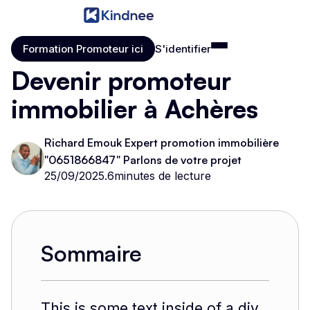
Formation Promoteur ici
S'identifier
Formation Promoteur ici
S'identifier
Devenir promoteur
immobilier à Achères
Richard Emouk Expert promotion immobilière
"0651866847" Parlons de votre projet
25/09/2025
.
6
minutes de lecture
Sommaire
This is some text inside of a div