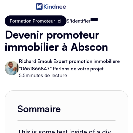
Formation Promoteur ici
S'identifier
Formation Promoteur ici
S'identifier
Devenir promoteur
immobilier à Abscon
Richard Emouk Expert promotion immobilière
"0651866847" Parlons de votre projet
5
.
5
minutes de lecture
Sommaire
This is some text inside of a div