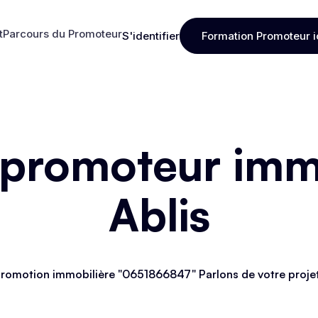
t
Parcours du Promoteur
S'identifier
Formation Promoteur i
t
Parcours du Promoteur
S'identifier
Formation Promoteur i
 promoteur immo
Ablis
romotion immobilière "0651866847" Parlons de votre proje