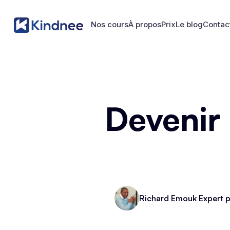
Nos cours
À propos
Prix
Le blog
Contac
Nos cours
À propos
Prix
Le blog
Contac
Devenir
Richard Emouk Expert p