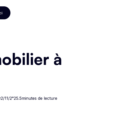
ci
ci
bilier à
t
2/11/2°25
.
5
minutes de lecture