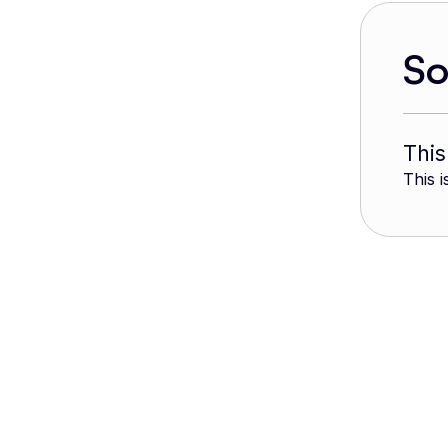
S
This
This i