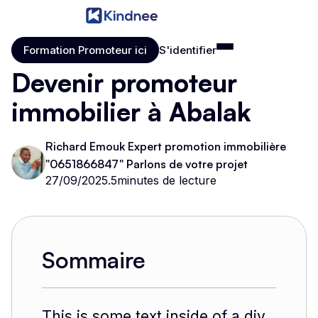
Formation Promoteur ici
S'identifier
Formation Promoteur ici
S'identifier
Devenir promoteur
immobilier à Abalak
Richard Emouk Expert promotion immobilière
"0651866847" Parlons de votre projet
27/09/2025
.
5
minutes de lecture
Sommaire
This is some text inside of a div