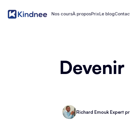
Nos cours
À propos
Prix
Le blog
Contac
Nos cours
À propos
Prix
Le blog
Contac
Devenir
Richard Emouk Expert pr