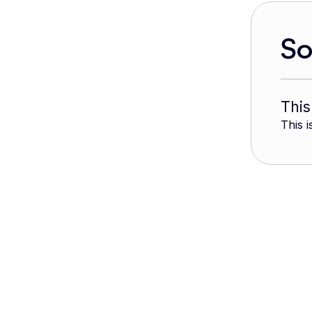
S
This
This i