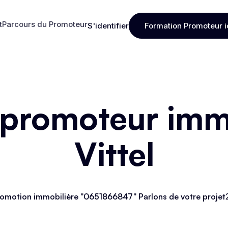
t
Parcours du Promoteur
S'identifier
Formation Promoteur i
t
Parcours du Promoteur
S'identifier
Formation Promoteur i
 promoteur immo
Vittel
omotion immobilière "0651866847" Parlons de votre projet