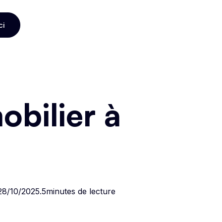
ci
ci
bilier à
28/10/2025
.
5
minutes de lecture