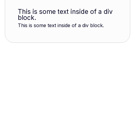
This is some text inside of a div
block.
This is some text inside of a div block.
« Une ville ne grandit pas par les murs qu’elle élève,
mais par les rêves de ceux qui la bâtissent », déclara
en 1927 l’ingénieur Joaquim Monteiro, lors de