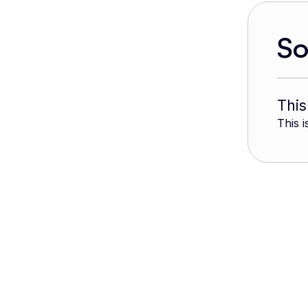
S
This
This i