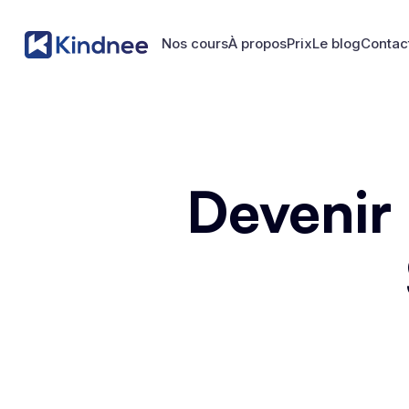
Nos cours
À propos
Prix
Le blog
Contac
Nos cours
À propos
Prix
Le blog
Contac
Devenir