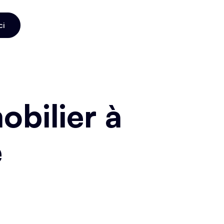
ci
ci
bilier à
e