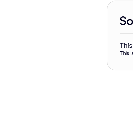
S
This
This i