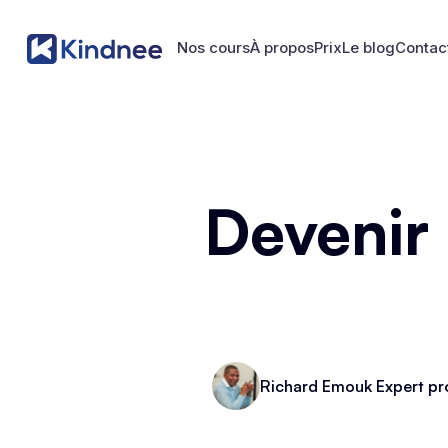
Nos cours
À propos
Prix
Le blog
Contac
Nos cours
À propos
Prix
Le blog
Contac
Devenir
Richard Emouk Expert pr