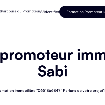
t
Parcours du Promoteur
S'identifier
Formation Promoteur i
t
Parcours du Promoteur
S'identifier
Formation Promoteur i
 promoteur immo
Sabi
omotion immobilière "0651866847" Parlons de votre projet