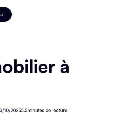
ci
ci
bilier à
13/10/20255
.
5
minutes de lecture