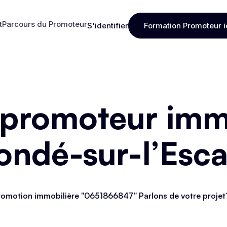
t
Parcours du Promoteur
S'identifier
Formation Promoteur i
t
Parcours du Promoteur
S'identifier
Formation Promoteur i
 promoteur immo
ondé-sur-l’Esca
omotion immobilière "0651866847" Parlons de votre projet