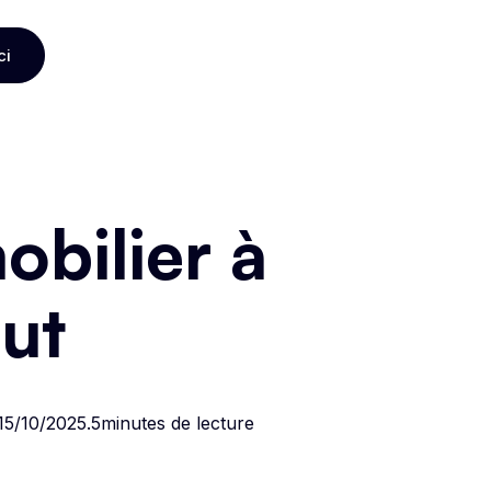
ci
ci
bilier à
ut
15/10/2025
.
5
minutes de lecture