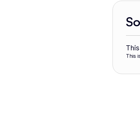
S
This
This i