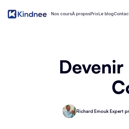
Nos cours
À propos
Prix
Le blog
Contac
Nos cours
À propos
Prix
Le blog
Contac
Devenir
C
Richard Emouk Expert pr