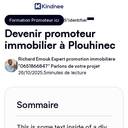
Formation Promoteur ici
S'identifier
Formation Promoteur ici
S'identifier
Devenir promoteur
immobilier à Plouhinec
Richard Emouk Expert promotion immobilière
"0651866847" Parlons de votre projet
26/10/2025
.
5
minutes de lecture
Sommaire
This is some text inside of a div