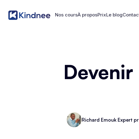
Nos cours
À propos
Prix
Le blog
Contac
Nos cours
À propos
Prix
Le blog
Contac
Devenir
Richard Emouk Expert pr