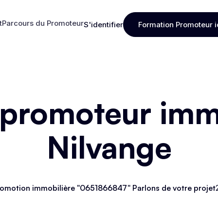
t
Parcours du Promoteur
S'identifier
Formation Promoteur i
t
Parcours du Promoteur
S'identifier
Formation Promoteur i
 promoteur immo
Nilvange
omotion immobilière "0651866847" Parlons de votre projet