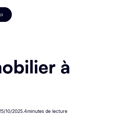
ci
ci
bilier à
25/10/2025
.
4
minutes de lecture