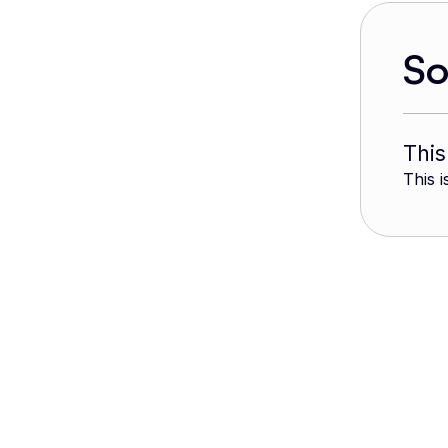
S
This
This i