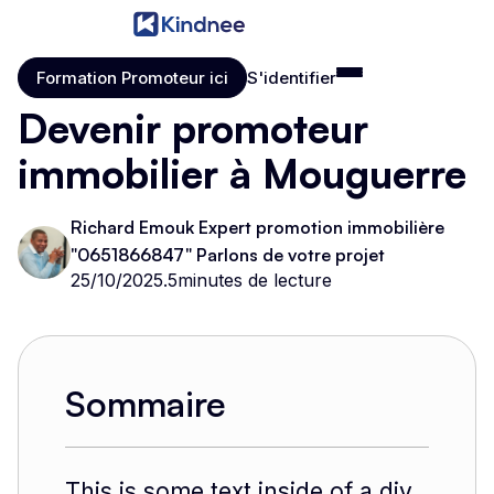
Formation Promoteur ici
S'identifier
Formation Promoteur ici
S'identifier
Devenir promoteur
immobilier à Mouguerre
Richard Emouk Expert promotion immobilière
"0651866847" Parlons de votre projet
25/10/2025
.
5
minutes de lecture
Sommaire
This is some text inside of a div