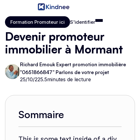
Formation Promoteur ici
S'identifier
Formation Promoteur ici
S'identifier
Devenir promoteur
immobilier à Mormant
Richard Emouk Expert promotion immobilière
"0651866847" Parlons de votre projet
25/10/225
.
5
minutes de lecture
Sommaire
This is some text inside of a div