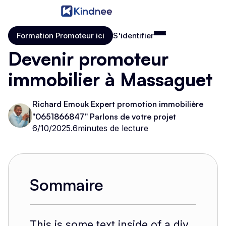
Formation Promoteur ici
S'identifier
Formation Promoteur ici
S'identifier
Devenir promoteur
immobilier à Massaguet
Richard Emouk Expert promotion immobilière
"0651866847" Parlons de votre projet
6/10/2025
.
6
minutes de lecture
Sommaire
This is some text inside of a div