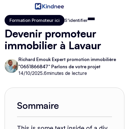
Formation Promoteur ici
S'identifier
Formation Promoteur ici
S'identifier
Devenir promoteur
immobilier à Lavaur
Richard Emouk Expert promotion immobilière
"0651866847" Parlons de votre projet
14/10/2025
.
6
minutes de lecture
Sommaire
This is some text inside of a div