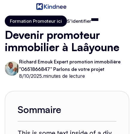
Formation Promoteur ici
S'identifier
Formation Promoteur ici
S'identifier
Devenir promoteur
immobilier à Laâyoune
Richard Emouk Expert promotion immobilière
"0651866847" Parlons de votre projet
8/10/2025
.
minutes de lecture
Sommaire
This is some text inside of a div