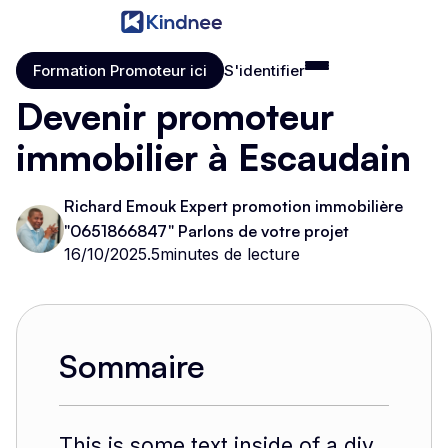
Formation Promoteur ici
S'identifier
Formation Promoteur ici
S'identifier
Devenir promoteur
immobilier à Escaudain
Richard Emouk Expert promotion immobilière
"0651866847" Parlons de votre projet
16/10/2025
.
5
minutes de lecture
Sommaire
This is some text inside of a div